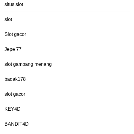
situs slot
slot
Slot gacor
Jepe 77
slot gampang menang
badak178
slot gacor
KEY4D
BANDIT4D