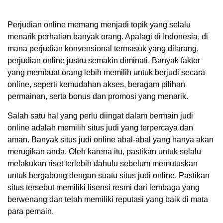
Perjudian online memang menjadi topik yang selalu
menarik perhatian banyak orang. Apalagi di Indonesia, di
mana perjudian konvensional termasuk yang dilarang,
perjudian online justru semakin diminati. Banyak faktor
yang membuat orang lebih memilih untuk berjudi secara
online, seperti kemudahan akses, beragam pilihan
permainan, serta bonus dan promosi yang menarik.
Salah satu hal yang perlu diingat dalam bermain judi
online adalah memilih situs judi yang terpercaya dan
aman. Banyak situs judi online abal-abal yang hanya akan
merugikan anda. Oleh karena itu, pastikan untuk selalu
melakukan riset terlebih dahulu sebelum memutuskan
untuk bergabung dengan suatu situs judi online. Pastikan
situs tersebut memiliki lisensi resmi dari lembaga yang
berwenang dan telah memiliki reputasi yang baik di mata
para pemain.