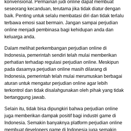
konvensional. Permainan judi online dapat membuat
seseorang kecanduan, terutama jika tidak diatur dengan
baik. Penting untuk selalu membatasi diri dan tidak terlalu
terbawa emosi saat bermain. Jangan sampai perjudian
online menjadi pembinasa bagi kehidupan anda dan
keluarga anda.
Dalam melihat perkembangan perjudian online di
Indonesia, pemerintah sendiri telah mulai memberikan
perhatian terhadap regulasi perjudian online. Meskipun
pada dasarnya perjudian online masih dilarang di
Indonesia, pemerintah telah mulai merumuskan berbagai
aturan untuk mengatur perjudian online agar lebih
terkontrol dan tidak disalahgunakan oleh pihak yang tidak
bertanggung jawab.
Selain itu, tidak bisa dipungkiri bahwa perjudian online
juga memberikan dampak positif bagi industri game di
Indonesia. Semakin banyaknya platform perjudian online
membuat developers game di Indonesia juga semakin