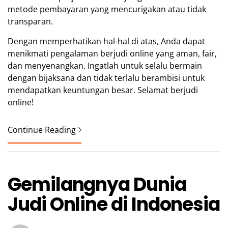
metode pembayaran yang mencurigakan atau tidak
transparan.
Dengan memperhatikan hal-hal di atas, Anda dapat
menikmati pengalaman berjudi online yang aman, fair,
dan menyenangkan. Ingatlah untuk selalu bermain
dengan bijaksana dan tidak terlalu berambisi untuk
mendapatkan keuntungan besar. Selamat berjudi
online!
Continue Reading
Gemilangnya Dunia
Judi Online di Indonesia