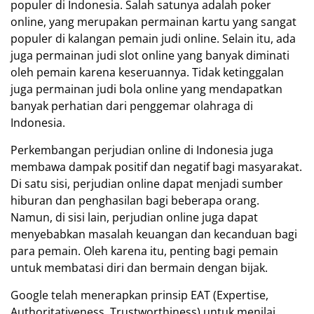
populer di Indonesia. Salah satunya adalah poker
online, yang merupakan permainan kartu yang sangat
populer di kalangan pemain judi online. Selain itu, ada
juga permainan judi slot online yang banyak diminati
oleh pemain karena keseruannya. Tidak ketinggalan
juga permainan judi bola online yang mendapatkan
banyak perhatian dari penggemar olahraga di
Indonesia.
Perkembangan perjudian online di Indonesia juga
membawa dampak positif dan negatif bagi masyarakat.
Di satu sisi, perjudian online dapat menjadi sumber
hiburan dan penghasilan bagi beberapa orang.
Namun, di sisi lain, perjudian online juga dapat
menyebabkan masalah keuangan dan kecanduan bagi
para pemain. Oleh karena itu, penting bagi pemain
untuk membatasi diri dan bermain dengan bijak.
Google telah menerapkan prinsip EAT (Expertise,
Authoritativeness, Trustworthiness) untuk menilai