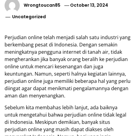
Wrongtoucan85
October 13, 2024
Uncategorized
Perjudian online telah menjadi salah satu industri yang
berkembang pesat di Indonesia. Dengan semakin
meningkatnya pengguna internet di tanah air, tidak
mengherankan jika banyak orang beralih ke perjudian
online untuk mencari kesenangan dan juga
keuntungan. Namun, seperti halnya kegiatan lainnya,
perjudian online juga memiliki beberapa hal yang perlu
diingat agar dapat menikmati pengalamannya dengan
aman dan menyenangkan.
Sebelum kita membahas lebih lanjut, ada baiknya
untuk mengetahui bahwa perjudian online tidak legal
di Indonesia. Meskipun demikian, banyak situs
perjudian online yang masih dapat diakses oleh