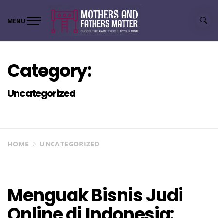
Skip
to
MENU
content
Mothers And Fathers Matter
Choose this game to free up your mind
Category:
Uncategorized
HOME
UNCATEGORIZED
Menguak Bisnis Judi
Online di Indonesia: