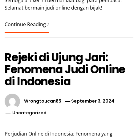
Semoga artikel ini bermanfaat bagi para pembaca.
Selamat bermain judi online dengan bijak!
Continue Reading
Rejeki di Ujung Jari:
Fenomena Judi Online
di Indonesia
Wrongtoucan85
September 3, 2024
Uncategorized
Perjudian Online di Indonesia: Fenomena yang