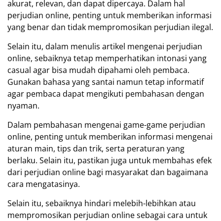
akurat, relevan, dan dapat dipercaya. Dalam hal
perjudian online, penting untuk memberikan informasi
yang benar dan tidak mempromosikan perjudian ilegal.
Selain itu, dalam menulis artikel mengenai perjudian
online, sebaiknya tetap memperhatikan intonasi yang
casual agar bisa mudah dipahami oleh pembaca.
Gunakan bahasa yang santai namun tetap informatif
agar pembaca dapat mengikuti pembahasan dengan
nyaman.
Dalam pembahasan mengenai game-game perjudian
online, penting untuk memberikan informasi mengenai
aturan main, tips dan trik, serta peraturan yang
berlaku. Selain itu, pastikan juga untuk membahas efek
dari perjudian online bagi masyarakat dan bagaimana
cara mengatasinya.
Selain itu, sebaiknya hindari melebih-lebihkan atau
mempromosikan perjudian online sebagai cara untuk