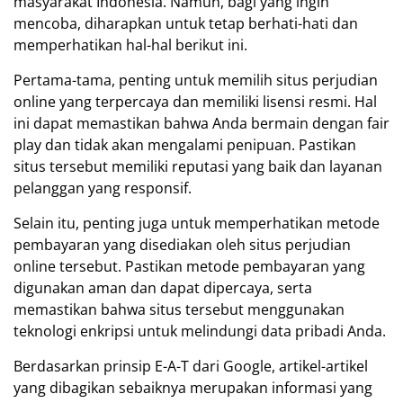
masyarakat Indonesia. Namun, bagi yang ingin
mencoba, diharapkan untuk tetap berhati-hati dan
memperhatikan hal-hal berikut ini.
Pertama-tama, penting untuk memilih situs perjudian
online yang terpercaya dan memiliki lisensi resmi. Hal
ini dapat memastikan bahwa Anda bermain dengan fair
play dan tidak akan mengalami penipuan. Pastikan
situs tersebut memiliki reputasi yang baik dan layanan
pelanggan yang responsif.
Selain itu, penting juga untuk memperhatikan metode
pembayaran yang disediakan oleh situs perjudian
online tersebut. Pastikan metode pembayaran yang
digunakan aman dan dapat dipercaya, serta
memastikan bahwa situs tersebut menggunakan
teknologi enkripsi untuk melindungi data pribadi Anda.
Berdasarkan prinsip E-A-T dari Google, artikel-artikel
yang dibagikan sebaiknya merupakan informasi yang