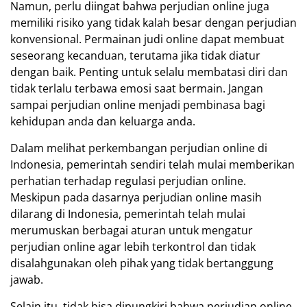
Namun, perlu diingat bahwa perjudian online juga
memiliki risiko yang tidak kalah besar dengan perjudian
konvensional. Permainan judi online dapat membuat
seseorang kecanduan, terutama jika tidak diatur
dengan baik. Penting untuk selalu membatasi diri dan
tidak terlalu terbawa emosi saat bermain. Jangan
sampai perjudian online menjadi pembinasa bagi
kehidupan anda dan keluarga anda.
Dalam melihat perkembangan perjudian online di
Indonesia, pemerintah sendiri telah mulai memberikan
perhatian terhadap regulasi perjudian online.
Meskipun pada dasarnya perjudian online masih
dilarang di Indonesia, pemerintah telah mulai
merumuskan berbagai aturan untuk mengatur
perjudian online agar lebih terkontrol dan tidak
disalahgunakan oleh pihak yang tidak bertanggung
jawab.
Selain itu, tidak bisa dipungkiri bahwa perjudian online