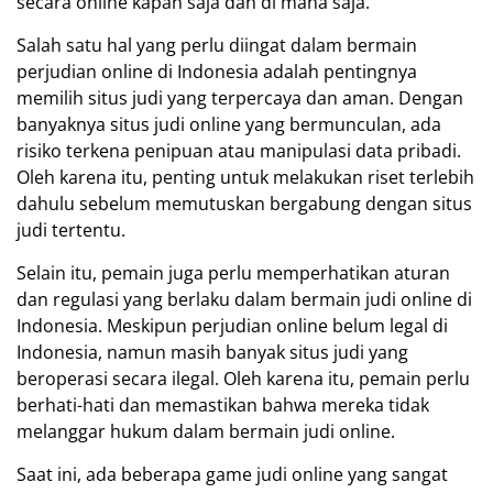
secara online kapan saja dan di mana saja.
Salah satu hal yang perlu diingat dalam bermain
perjudian online di Indonesia adalah pentingnya
memilih situs judi yang terpercaya dan aman. Dengan
banyaknya situs judi online yang bermunculan, ada
risiko terkena penipuan atau manipulasi data pribadi.
Oleh karena itu, penting untuk melakukan riset terlebih
dahulu sebelum memutuskan bergabung dengan situs
judi tertentu.
Selain itu, pemain juga perlu memperhatikan aturan
dan regulasi yang berlaku dalam bermain judi online di
Indonesia. Meskipun perjudian online belum legal di
Indonesia, namun masih banyak situs judi yang
beroperasi secara ilegal. Oleh karena itu, pemain perlu
berhati-hati dan memastikan bahwa mereka tidak
melanggar hukum dalam bermain judi online.
Saat ini, ada beberapa game judi online yang sangat