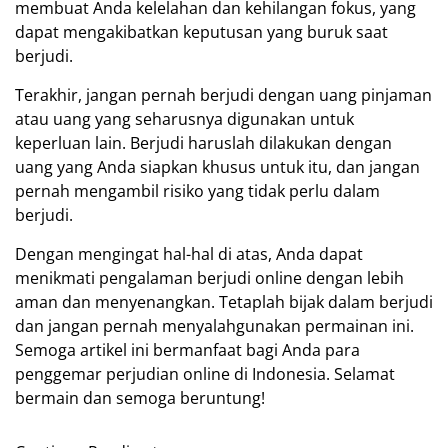
membuat Anda kelelahan dan kehilangan fokus, yang
dapat mengakibatkan keputusan yang buruk saat
berjudi.
Terakhir, jangan pernah berjudi dengan uang pinjaman
atau uang yang seharusnya digunakan untuk
keperluan lain. Berjudi haruslah dilakukan dengan
uang yang Anda siapkan khusus untuk itu, dan jangan
pernah mengambil risiko yang tidak perlu dalam
berjudi.
Dengan mengingat hal-hal di atas, Anda dapat
menikmati pengalaman berjudi online dengan lebih
aman dan menyenangkan. Tetaplah bijak dalam berjudi
dan jangan pernah menyalahgunakan permainan ini.
Semoga artikel ini bermanfaat bagi Anda para
penggemar perjudian online di Indonesia. Selamat
bermain dan semoga beruntung!