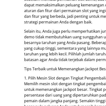
dapat memaksimalkan peluang kemenangan 
aturan dan fitur dari permainan slot yang ing
dan fitur yang berbeda, jadi penting untuk 
strategi permainan Anda dengan baik.
Selain itu, Anda juga perlu memperhatikan j
demo tidak membutuhkan uang sungguhan un
besarnya taruhan yang Anda pasang. Bebera
yang cukup tinggi, sementara yang lainnya
taruhan yang lebih kecil. Pilihlah jumlah ta
batasan agar Anda tidak terjebak dalam perm
Tips Terbaik untuk Memenangkan Jackpot Bes
1. Pilih Mesin Slot dengan Tingkat Pengembali
Memilih mesin slot dengan tingkat pengembal
untuk memenangkan jackpot besar. Tingkat pe
persentase dari uang yang dipertaruhkan pad
pemain dalam jangka panjang. Semakin tinggi