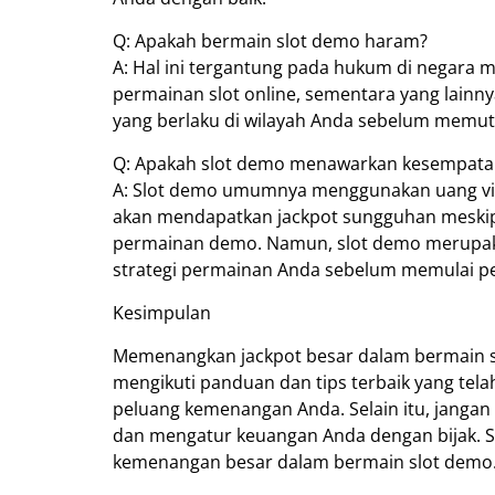
Q: Apakah bermain slot demo haram?
A: Hal ini tergantung pada hukum di negara
permainan slot online, sementara yang lain
yang berlaku di wilayah Anda sebelum memut
Q: Apakah slot demo menawarkan kesempat
A: Slot demo umumnya menggunakan uang vir
akan mendapatkan jackpot sungguhan meski
permainan demo. Namun, slot demo merupakan
strategi permainan Anda sebelum memulai 
Kesimpulan
Memenangkan jackpot besar dalam bermain
mengikuti panduan dan tips terbaik yang tela
peluang kemenangan Anda. Selain itu, jangan
dan mengatur keuangan Anda dengan bijak.
kemenangan besar dalam bermain slot demo.